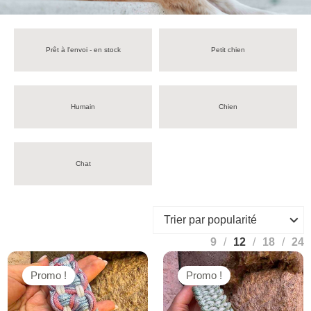
Prêt à l'envoi - en stock
Petit chien
Humain
Chien
Chat
9
12
18
24
Promo !
Promo !