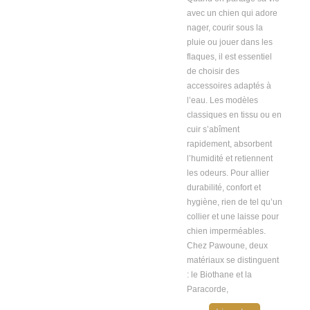
avec un chien qui adore
nager, courir sous la
pluie ou jouer dans les
flaques, il est essentiel
de choisir des
accessoires adaptés à
l’eau. Les modèles
classiques en tissu ou en
cuir s’abîment
rapidement, absorbent
l’humidité et retiennent
les odeurs. Pour allier
durabilité, confort et
hygiène, rien de tel qu’un
collier et une laisse pour
chien imperméables.
Chez Pawoune, deux
matériaux se distinguent
: le Biothane et la
Paracorde,