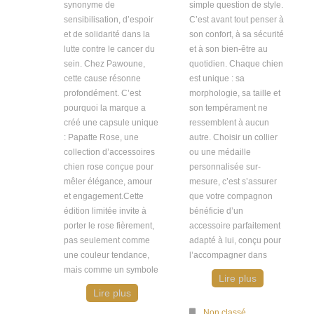
synonyme de
simple question de style.
sensibilisation, d’espoir
C’est avant tout penser à
et de solidarité dans la
son confort, à sa sécurité
lutte contre le cancer du
et à son bien-être au
sein. Chez Pawoune,
quotidien. Chaque chien
cette cause résonne
est unique : sa
profondément. C’est
morphologie, sa taille et
pourquoi la marque a
son tempérament ne
créé une capsule unique
ressemblent à aucun
: Papatte Rose, une
autre. Choisir un collier
collection d’accessoires
ou une médaille
chien rose conçue pour
personnalisée sur-
mêler élégance, amour
mesure, c’est s’assurer
et engagement.Cette
que votre compagnon
édition limitée invite à
bénéficie d’un
porter le rose fièrement,
accessoire parfaitement
pas seulement comme
adapté à lui, conçu pour
une couleur tendance,
l’accompagner dans
mais comme un symbole
Lire plus
Lire plus
Non classé