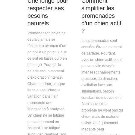
Une longe pour
Comment
respecter ses
simplifier les
besoins
promenades
naturels
d’un chien actif
?
Promener son chien ne
devrait jamais se
Les promenades sont
résumer à avancer d’un
censées être un moment
point A à un point B, que
de partage. Pourtant,
ce soit en laisse ou bien
avec un chien actif, elles
en longe. Pour lui, la
peuvent vite devenir
balade est un moment
intenses : changements
d’exploration intense.
brusques de direction,
Chaque odeur, chaque
excitation face aux
trace au sol, chaque
stimulations, besoin
variation dans l’air
constant de mouvement.
représente une
Bien souvent, le
information à analyser.
problème ne vient pas du
Un chien ne se fatigue
chien, mais du matériel
pas uniquement en
utilisé. Un équipement
courant. Il se fatigue
inadapté peut
surtout en reniflant. Son