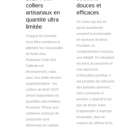
colliers
douces et
artisanaux en
efficaces
quantité ultra
Un chien qui tire en
limitée
laisse transforme
souvent la promenade
Chaque fin d’année,
en épreuve de force.
vous êtes nombreux à
Pourtant, ce
attendre les nouveautés
comportement n’est pas
de Noël chez
une fatalité. En adoptant
Pawoune.Cette fois,
les bons accessoires et
l’attente est
une approche
récompensée, mais…
d’éducation positive, il
avec une petite tension
est possible de retrouver
supplémentaire : les
des balades sereines,
colliers de Noël 2025
sans contrainte ni
seront disponibles en
tension. L’objectif n’est
quantités ultra limitées.
pas de forcer, mais
Pourquoi ?Parce que
d’apprendre à marcher
certaines couleurs de
ensemble, dans le
paracorde sont
respect du rythme et du
désormais en rupture