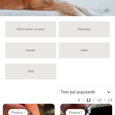
Prêt à l'envoi - en stock
Petit chien
Humain
Chien
Chat
9
12
18
24
Promo !
Promo !