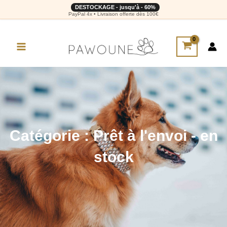
DESTOCKAGE - jusqu'à - 60%
PayPal 4x • Livraison offerte dès 100€
Catégorie : Prêt à l'envoi - en
stock