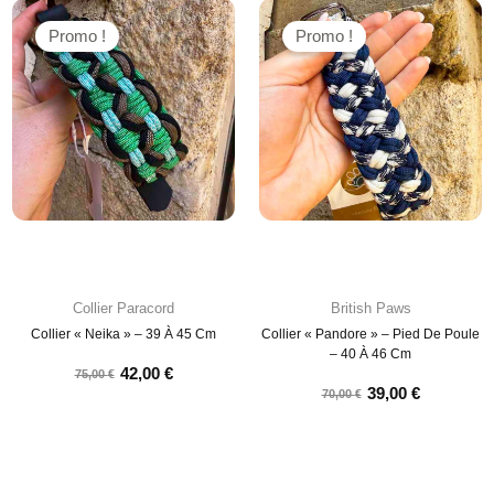
Promo !
Promo !
Collier Paracord
British Paws
Collier « Neika » – 39 À 45 Cm
Collier « Pandore » – Pied De Poule
– 40 À 46 Cm
42,00
€
75,00
€
39,00
€
70,00
€