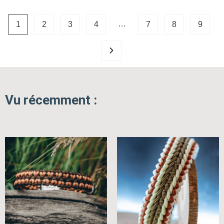
…
1
2
3
4
7
8
9
Vu récemment :