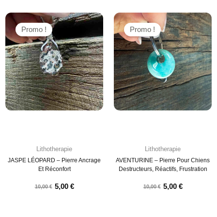
Promo !
Promo !
Lithotherapie
Lithotherapie
JASPE LÉOPARD – Pierre Ancrage
AVENTURINE – Pierre Pour Chiens
Et Réconfort
Destructeurs, Réactifs, Frustration
5,00
€
5,00
€
10,00
€
10,00
€