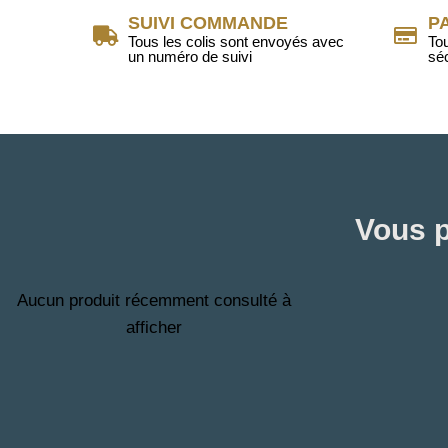
SUIVI COMMANDE
P
Tous les colis sont envoyés avec
To
un numéro de suivi
sé
Vous p
Aucun produit récemment consulté à
afficher