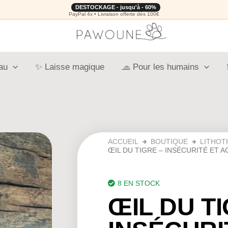
DESTOCKAGE - jusqu'à - 60%
PayPal 4x • Livraison offerte dès 100€
au
✨ Laisse magique
🧢 Pour les humains
ACCUEIL
BOUTIQUE
LITHOT
ŒIL DU TIGRE – INSÉCURITÉ ET A
8 EN STOCK
ŒIL DU TI