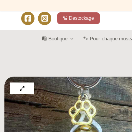
🚨 Destockage
🛍️ Boutique
🐾 Pour chaque muse