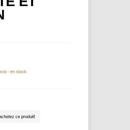
TÉ ET
N
nvoi - en stock
chetez ce produit!