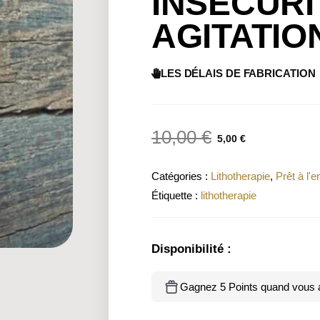
INSÉCURI
AGITATIO
LES DÉLAIS DE FABRICATION
10,00
€
5,00
€
Catégories :
Lithotherapie
,
Prêt à l'e
Étiquette :
lithotherapie
Disponibilité :
Gagnez 5 Points quand vous a