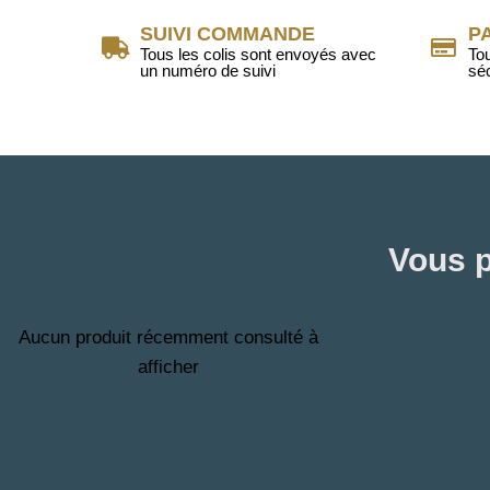
SUIVI COMMANDE
P
Tous les colis sont envoyés avec
To
un numéro de suivi
sé
Vous p
Aucun produit récemment consulté à
afficher