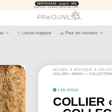
DESTOCKAGE - jusqu'à - 60%
PayPal 4x • Livraison offerte dès 100€
au
✨ Laisse magique
🧢 Pour les humains
ACCUEIL
BOUTIQUE
COLLEC
COLLIER « NEIKA » – COLLECTION
1 EN STOCK
COLLIER 