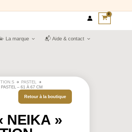
💫 La marque
📬 Aide & contact
TION.S
PASTEL
 PASTEL – 61 À 67 CM
Retour à la boutique
« NEIKA »