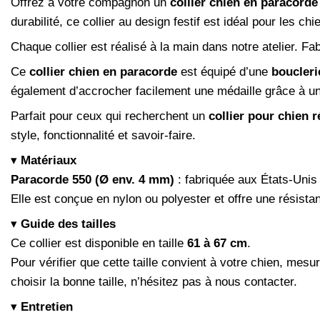
Offrez à votre compagnon un
collier chien en paracorde
durabilité, ce collier au design festif est idéal pour les 
Chaque collier est réalisé à la main dans notre atelier. F
Ce
collier chien en paracorde
est équipé d’une
boucleri
également d’accrocher facilement une médaille grâce à un
Parfait pour ceux qui recherchent un
collier pour chien r
style, fonctionnalité et savoir-faire.
▾
Matériaux
Paracorde 550 (Ø env. 4 mm)
: fabriquée aux États-Unis
Elle est conçue en nylon ou polyester et offre une résistan
▾
Guide des tailles
Ce collier est disponible en taille
61 à 67 cm
.
Pour vérifier que cette taille convient à votre chien, mesu
choisir la bonne taille, n’hésitez pas à nous contacter.
▾
Entretien