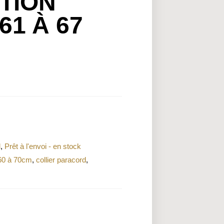
TION
61 À 67
l
,
Prêt à l'envoi - en stock
 60 à 70cm
,
collier paracord
,