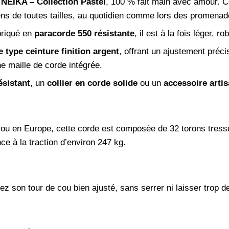
 NEIKA – Collection Pastel
, 100 % fait main avec amour. Co
chiens de toutes tailles, au quotidien comme lors des promena
abriqué en
paracorde 550 résistante
, il est à la fois léger, r
e type ceinture finition argent
, offrant un ajustement préci
e maille de corde intégrée.
ésistant
, un
collier en corde solide
ou un
accessoire artis
 ou en Europe, cette corde est composée de 32 torons tressé
ce à la traction d’environ 247 kg.
rez son tour de cou bien ajusté, sans serrer ni laisser trop 