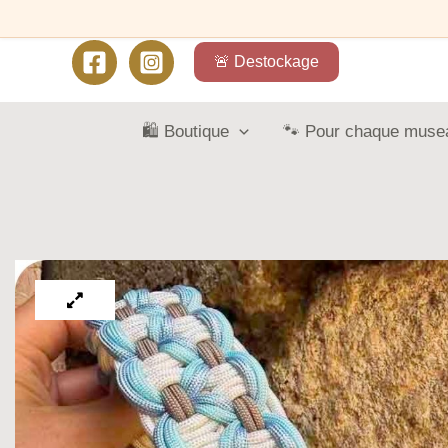
🚨 Destockage
🛍️ Boutique
🐾 Pour chaque muse