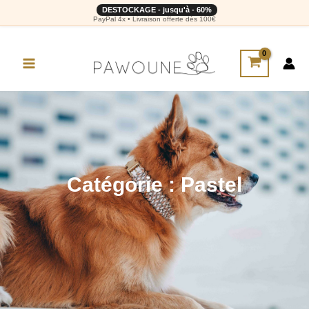
DESTOCKAGE - jusqu'à - 60%
PayPal 4x • Livraison offerte dès 100€
Catégorie : Pastel