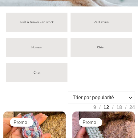
Prêt à l'envoi - en stock
Petit chien
Humain
Chien
Chat
9
12
18
24
Promo !
Promo !