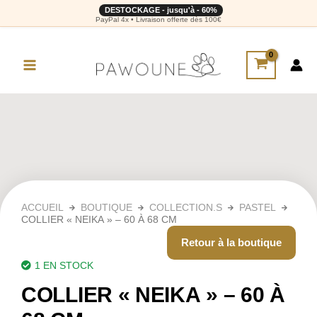
DESTOCKAGE - jusqu'à - 60%
PayPal 4x • Livraison offerte dès 100€
ACCUEIL
BOUTIQUE
COLLECTION.S
PASTEL
COLLIER « NEIKA » – 60 À 68 CM
Retour à la boutique
1 EN STOCK
COLLIER « NEIKA » – 60 À