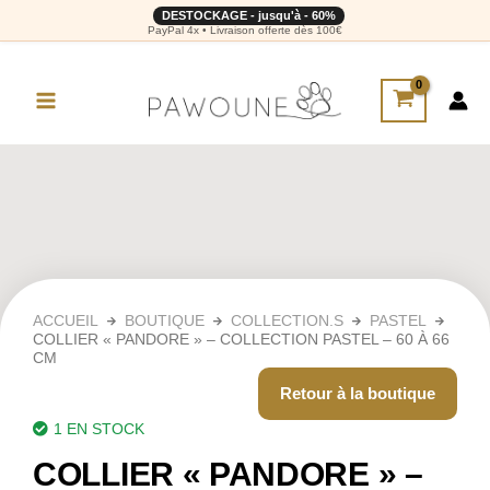
DESTOCKAGE - jusqu'à - 60%
PayPal 4x • Livraison offerte dès 100€
ACCUEIL
BOUTIQUE
COLLECTION.S
PASTEL
COLLIER « PANDORE » – COLLECTION PASTEL – 60 À 66
CM
Retour à la boutique
1 EN STOCK
COLLIER « PANDORE » –