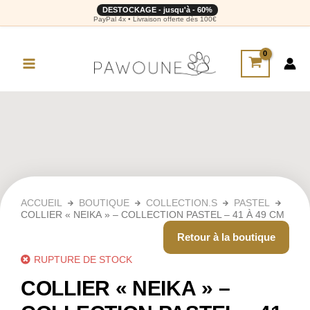
DESTOCKAGE - jusqu'à - 60%
PayPal 4x • Livraison offerte dès 100€
ACCUEIL
BOUTIQUE
COLLECTION.S
PASTEL
COLLIER « NEIKA » – COLLECTION PASTEL – 41 À 49 CM
Retour à la boutique
RUPTURE DE STOCK
COLLIER « NEIKA » –