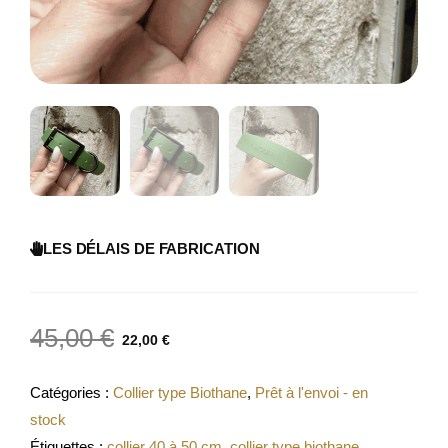
LES DÉLAIS DE FABRICATION
45,00
€
22,00
€
Catégories :
Collier type Biothane
,
Prêt à l'envoi - en
stock
Étiquettes :
collier 40 à 50 cm
,
collier type biothane
,