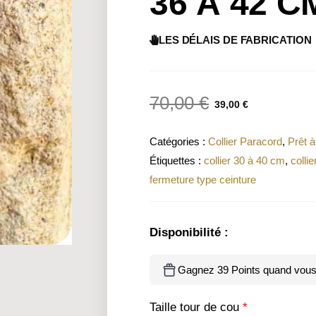
36 À 42 C
LES DÉLAIS DE FABRICATION
70,00
€
39,00
€
Catégories :
Collier Paracord
,
Prêt à
Étiquettes :
collier 30 à 40 cm
,
colli
fermeture type ceinture
Disponibilité :
Gagnez 39 Points quand vous 
Taille tour de cou
*