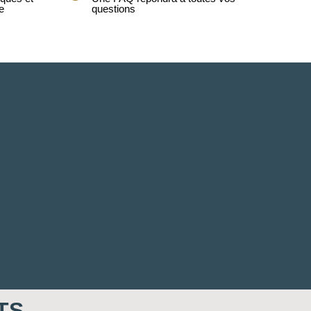
e
questions
TS