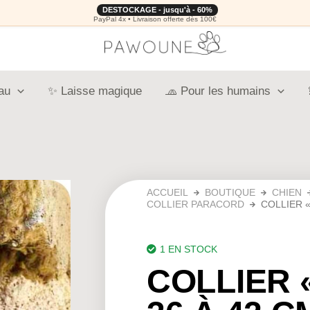
DESTOCKAGE - jusqu'à - 60%
PayPal 4x • Livraison offerte dès 100€
au
✨ Laisse magique
🧢 Pour les humains
ACCUEIL
BOUTIQUE
CHIEN
COLLIER PARACORD
COLLIER «
1 EN STOCK
COLLIER 