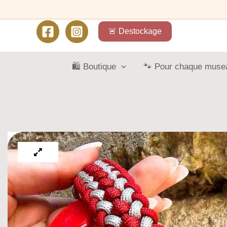
🚨 Destockage
🛍️ Boutique
🐾 Pour chaque muse