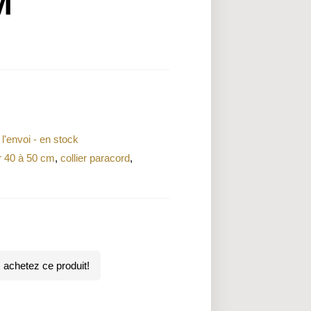
M
 l'envoi - en stock
er 40 à 50 cm
,
collier paracord
,
achetez ce produit!