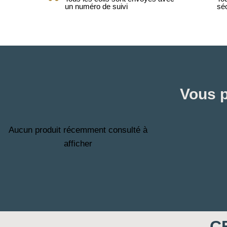
un numéro de suivi
sé
Vous p
Aucun produit récemment consulté à
afficher
C