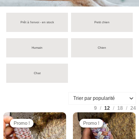
Prêt à l'envoi - en stock
Petit chien
Humain
Chien
Chat
9
12
18
24
Promo !
Promo !