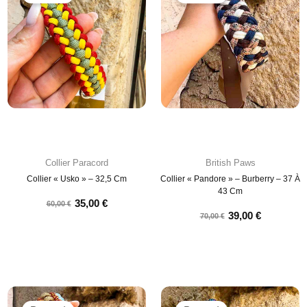
Collier Paracord
British Paws
Collier « Usko » – 32,5 Cm
Collier « Pandore » – Burberry – 37 À
43 Cm
35,00
€
60,00
€
39,00
€
70,00
€