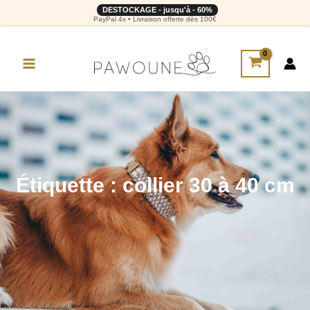
DESTOCKAGE - jusqu'à - 60%
PayPal 4x • Livraison offerte dès 100€
Étiquette : collier 30 à 40 cm