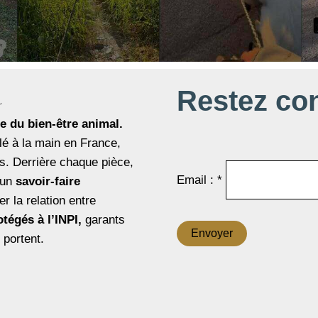
Restez co
e du bien-être animal.
é à la main en France,
s. Derrière chaque pièce,
Email : *
d’un
savoir-faire
r la relation entre
otégés à l’INPI,
garants
 portent.