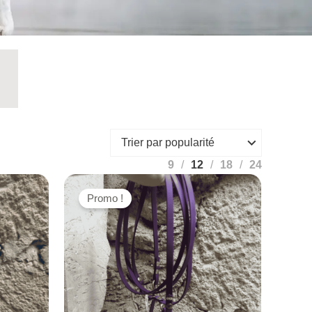
9
12
18
24
Promo !