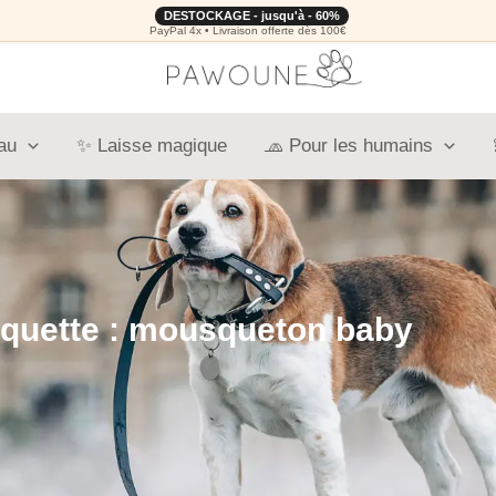
DESTOCKAGE - jusqu'à - 60%
PayPal 4x • Livraison offerte dès 100€
au
✨ Laisse magique
🧢 Pour les humains
iquette : mousqueton baby