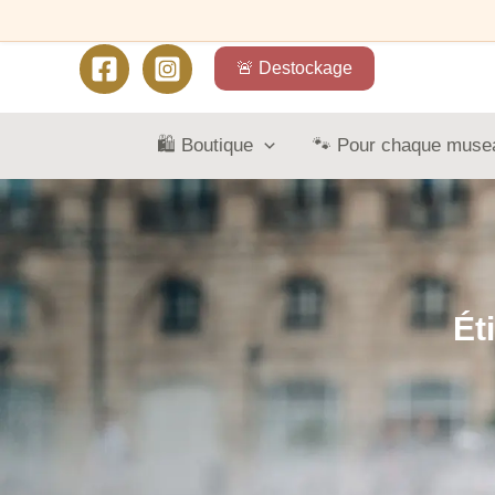
🚨 Destockage
🛍️ Boutique
🐾 Pour chaque muse
Ét