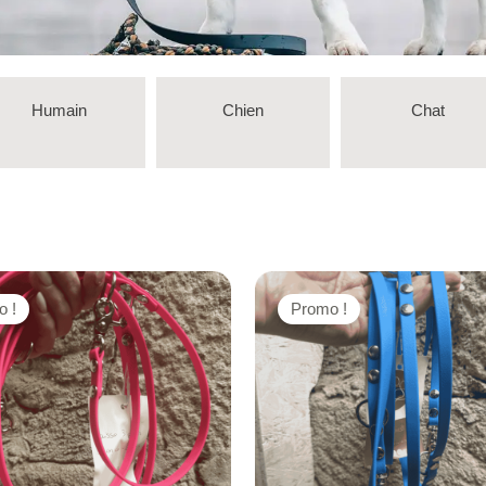
Humain
Chien
Chat
o !
Promo !