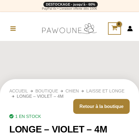
DESTOCKAGE - jusqu'à - 60%
PayPal 4x • Livraison offerte dès 100€
ACCUEIL
BOUTIQUE
CHIEN
LAISSE ET LONGE
LONGE – VIOLET – 4M
Retour à la boutique
1 EN STOCK
LONGE – VIOLET – 4M