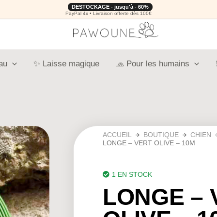
DESTOCKAGE - jusqu'à - 60%
PayPal 4x • Livraison offerte dès 100€
au
✨ Laisse magique
🧢 Pour les humains
ACCUEIL
BOUTIQUE
CHIEN
LONGE – VERT OLIVE – 10M
1 EN STOCK
LONGE – 