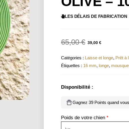
OLIVE – 1
LES DÉLAIS DE FABRICATION
65,00
€
39,00
€
Catégories :
Laisse et longe
,
Prêt à 
Étiquettes :
16 mm
,
longe
,
mousquet
Disponibilité :
Gagnez 39 Points quand vous 
Poids de votre chien
*