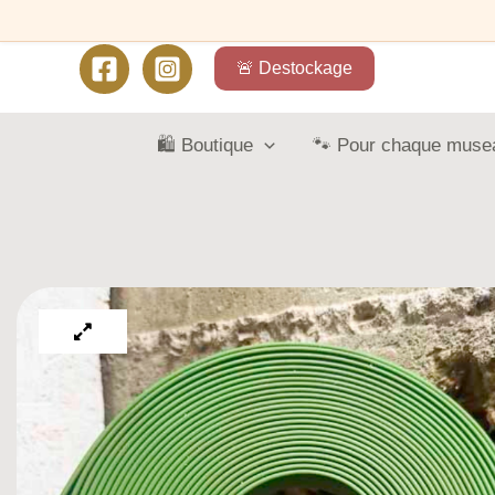
🚨 Destockage
🛍️ Boutique
🐾 Pour chaque muse