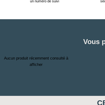
un numéro de suivi
sé
Vous p
Aucun produit récemment consulté à
afficher
C