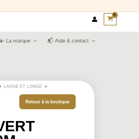
💫 La marque
📬 Aide & contact
LAISSE ET LONGE
Retour à la boutique
VERT