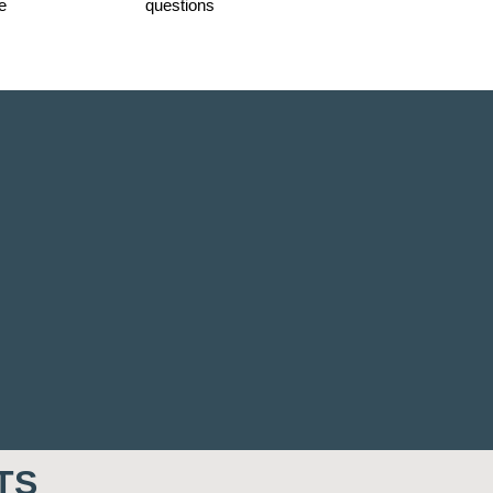
e
questions
TS