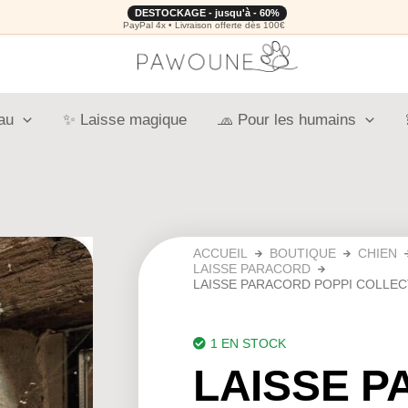
DESTOCKAGE - jusqu'à - 60%
PayPal 4x • Livraison offerte dès 100€
au
✨ Laisse magique
🧢 Pour les humains
ACCUEIL
BOUTIQUE
CHIEN
LAISSE PARACORD
LAISSE PARACORD POPPI COLLEC
1 EN STOCK
LAISSE 