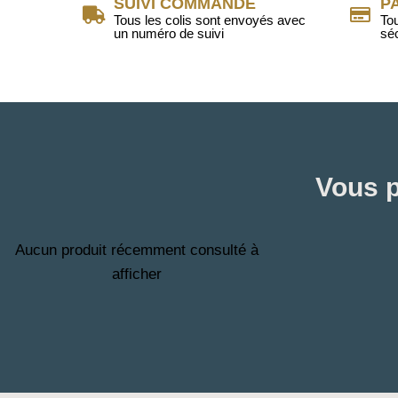
SUIVI COMMANDE
P
Tous les colis sont envoyés avec
To
un numéro de suivi
sé
Vous p
Aucun produit récemment consulté à
afficher