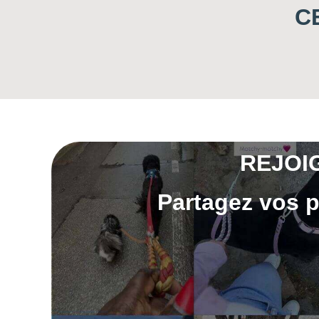
C
REJOI
Partagez vos p