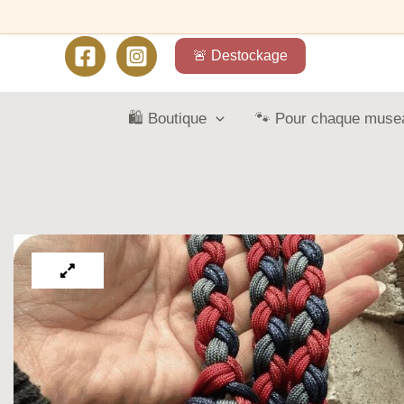
🚨 Destockage
🛍️ Boutique
🐾 Pour chaque muse