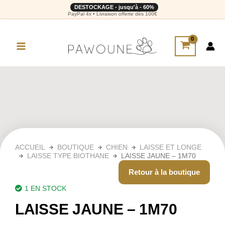
DESTOCKAGE - jusqu'à - 60%
PayPal 4x • Livraison offerte dès 100€
ACCUEIL
BOUTIQUE
CHIEN
LAISSE ET LONGE
LAISSE TYPE BIOTHANE
LAISSE JAUNE – 1M70
Retour à la boutique
1 EN STOCK
LAISSE JAUNE – 1M70