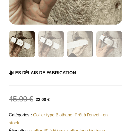
LES DÉLAIS DE FABRICATION
45,00
€
22,00
€
Catégories :
Collier type Biothane
,
Prêt à l'envoi - en
stock
Étiquettes :
collier 40 à 50 cm
,
collier type biothane
,