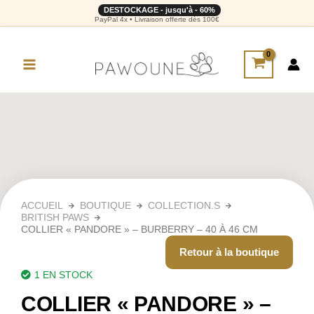
DESTOCKAGE - jusqu'à - 60%
PayPal 4x • Livraison offerte dès 100€
ACCUEIL
BOUTIQUE
COLLECTION.S
BRITISH PAWS
COLLIER « PANDORE » – BURBERRY – 40 À 46 CM
Retour à la boutique
1 EN STOCK
COLLIER « PANDORE » –