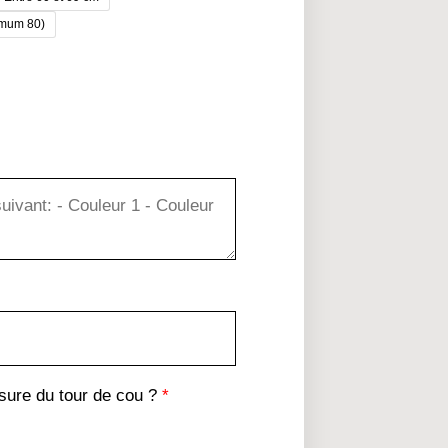
imum 80)
ure du tour de cou ?
*