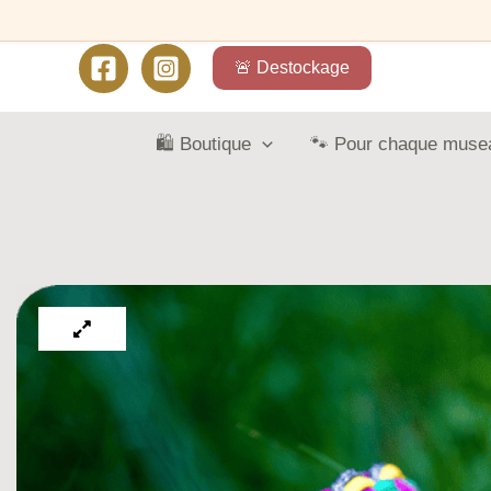
🚨 Destockage
🛍️ Boutique
🐾 Pour chaque muse