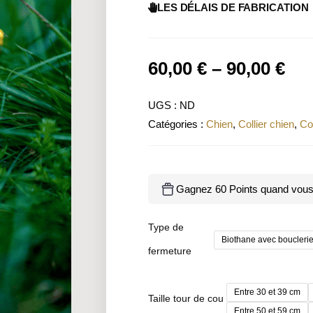
LES DÉLAIS DE FABRICATION
60,00
€
–
90,00
€
UGS :
ND
Catégories :
Chien
,
Collier chien
,
Co
Gagnez 60 Points quand vous 
Type de
Biothane avec bouclerie
fermeture
Entre 30 et 39 cm
Taille tour de cou
Entre 50 et 59 cm