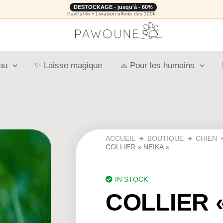
DESTOCKAGE - jusqu'à - 60%
PayPal 4x • Livraison offerte dès 100€
au
✨ Laisse magique
🧢 Pour les humains
ACCUEIL
BOUTIQUE
CHIEN
COLLIER « NEIKA »
IN STOCK
COLLIER 