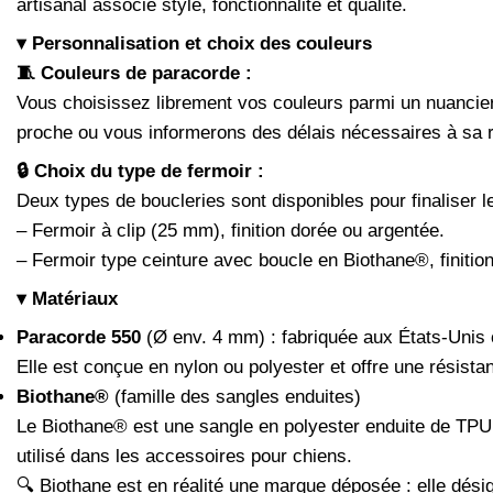
artisanal associe style, fonctionnalité et qualité.
▾ Personnalisation et choix des couleurs
🧵 Couleurs de paracorde :
Vous choisissez librement vos couleurs parmi un nuancier
proche ou vous informerons des délais nécessaires à sa r
🔒 Choix du type de fermoir :
Deux types de boucleries sont disponibles pour finaliser le 
– Fermoir à clip (25 mm), finition dorée ou argentée.
– Fermoir type ceinture avec boucle en Biothane®, finitio
▾ Matériaux
Paracorde 550
(Ø env. 4 mm) : fabriquée aux États-Unis 
Elle est conçue en nylon ou polyester et offre une résistan
Biothane®
(famille des sangles enduites)
Le Biothane® est une sangle en polyester enduite de TPU 
utilisé dans les accessoires pour chiens.
🔍 Biothane est en réalité une marque déposée : elle désig