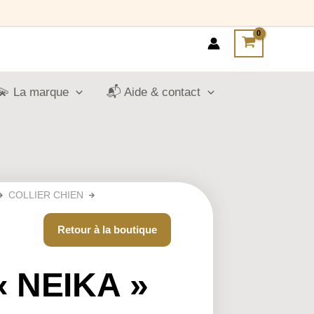
💫 La marque
📬 Aide & contact
COLLIER CHIEN
Retour à la boutique
« NEIKA »