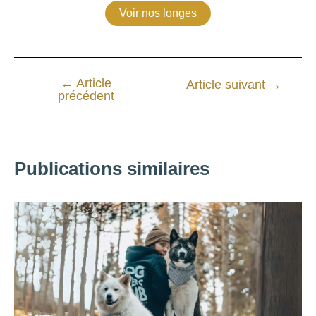
Voir nos longes
←
Article
Article suivant
→
précédent
Publications similaires